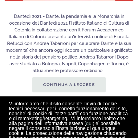
Dantedì 2021 - Dante, la pandemia e la Monarchia in
occasione del Dantedì 2021 l'Istituto Italiano di Cultura di
Colonia in collaborazione con il Forum Accademico
Italiano di Colonia presenta un'intervista online di Fiorella
Retucci con Andrea Tabarroni per celebrare Dante e la sua
modernita’ che ancora oggi ricopre un particolare significato
nella storia del pensiero politico. Andrea Tabarroni Dopo
aver studiato a Bologna, Napoli, Copenhagen e Torino, è
attualmente professore ordinario...
CONTINUA A LEGGERE
Visite: 1112
Vi informiamo che il sito consente l'invio di cookie
tecnici necessari per il corretto funzionamento del sito,
nonche' di cookie di "terze parti" con funzione analitica
e di remaketing/retargeting. Vi informiamo inoltre che
alla pagina dell'informativa estesa (
qui
) e' possibile
negare il consenso all'installazione di qualunque
ALTRI ARTICOLI...
cookie. La prosecuzione della navigazione chiudendo